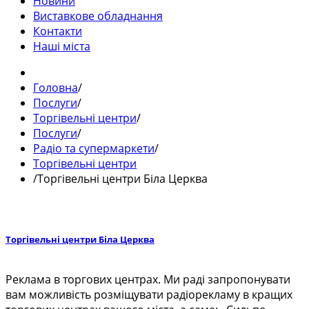
Новини
Виставкове обладнання
Контакти
Наші міста
Головна
/
Послуги
/
Торгівельні центри
/
Послуги
/
Радіо та супермаркети
/
Торгівельні центри
/
Торгівельні центри Біла Церква
Торгівельні центри Біла Церква
Реклама в торгових центрах. Ми раді запропонувати
вам можливість розміщувати радіорекламу в кращих