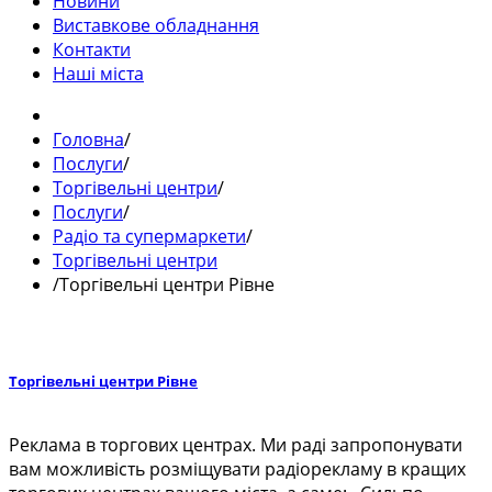
Новини
Виставкове обладнання
Контакти
Наші міста
Головна
/
Послуги
/
Торгівельні центри
/
Послуги
/
Радіо та супермаркети
/
Торгівельні центри
/
Торгівельні центри Рівне
Торгівельні центри Рівне
Реклама в торгових центрах. Ми раді запропонувати
вам можливість розміщувати радіорекламу в кращих