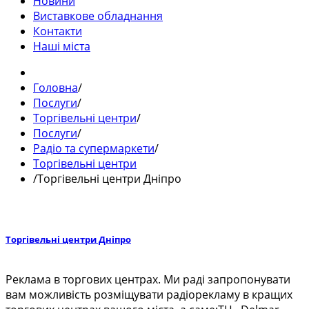
Новини
Виставкове обладнання
Контакти
Наші міста
Головна
/
Послуги
/
Торгівельні центри
/
Послуги
/
Радіо та супермаркети
/
Торгівельні центри
/
Торгівельні центри Дніпро
Торгівельні центри Дніпро
Реклама в торгових центрах. Ми раді запропонувати
вам можливість розміщувати радіорекламу в кращих