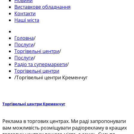
Новини
Виставкове обладнання
Контакти
Наші міста
Головна
/
Послуги
/
Торгівельні центри
/
Послуги
/
Радіо та супермаркети
/
Торгівельні центри
/
Торгівельні центри Кременчуг
Торгівельні центри Кременчуг
Реклама в торгових центрах. Ми раді запропонувати
вам можливість розміщувати радіорекламу в кращих