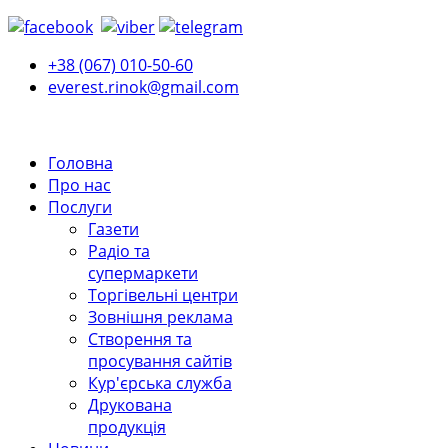
+38 (067) 010-50-60
everest.rinok@gmail.com
Головна
Про нас
Послуги
Газети
Радіо та
супермаркети
Торгівельні центри
Зовнішня реклама
Створення та
просування сайтів
Кур'єрська служба
Друкована
продукція