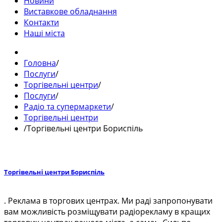
Новини
Виставкове обладнання
Контакти
Наші міста
Головна
/
Послуги
/
Торгівельні центри
/
Послуги
/
Радіо та супермаркети
/
Торгівельні центри
/
Торгівельні центри Бориспіль
Торгівельні центри Бориспіль
. Реклама в торгових центрах. Ми раді запропонувати
вам можливість розміщувати радіорекламу в кращих