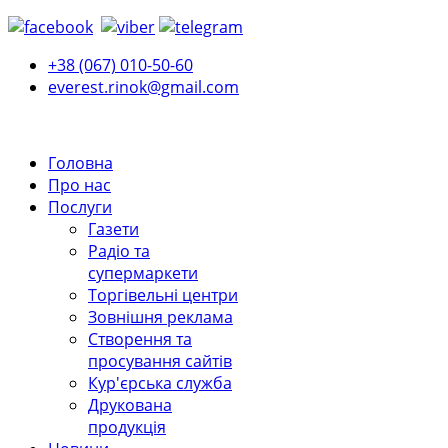
+38 (067) 010-50-60
everest.rinok@gmail.com
Головна
Про нас
Послуги
Газети
Радіо та
супермаркети
Торгівельні центри
Зовнішня реклама
Створення та
просування сайтів
Кур'єрська служба
Друкована
продукція