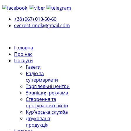
+38 (067) 010-50-60
everest.rinok@gmail.com
Головна
Про нас
Послуги
Газети
Радіо та
супермаркети
Торгівельні центри
Зовнішня реклама
Створення та
просування сайтів
Кур'єрська служба
Друкована
продукція