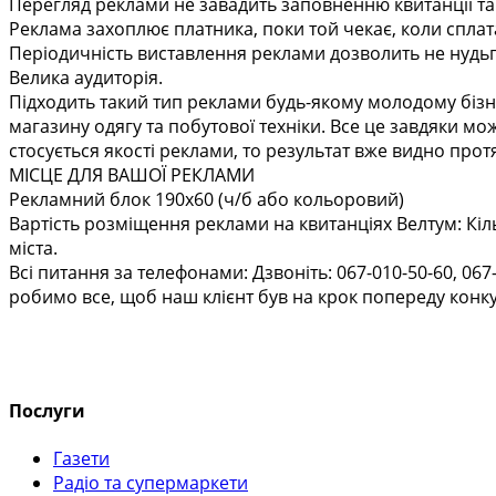
Перегляд реклами не завадить заповненню квитанції та 
Реклама захоплює платника, поки той чекає, коли сплат
Періодичність виставлення реклами дозволить не нудьгу
Велика аудиторія.
Підходить такий тип реклами будь-якому молодому бізне
магазину одягу та побутової техніки. Все це завдяки мо
стосується якості реклами, то результат вже видно про
МІСЦЕ ДЛЯ ВАШОЇ РЕКЛАМИ
Рекламний блок 190х60 (ч/б або кольоровий)
Вартість розміщення реклами на квитанціях Велтум: Кіл
міста.
Всі питання за телефонами: Дзвоніть: 067-010-50-60, 067
робимо все, щоб наш клієнт був на крок попереду конку
Послуги
Газети
Радіо та супермаркети