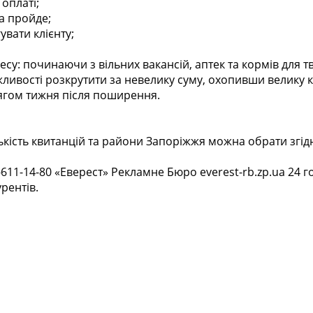
оплаті;
а пройде;
вати клієнту;
су: починаючи з вільних вакансій, аптек та кормів для т
жливості розкрутити за невелику суму, охопивши велику кі
тягом тижня після поширення.
ькість квитанцій та райони Запоріжжя можна обрати згід
-611-14-80 «Еверест» Рекламне Бюро everest-rb.zp.ua 24 г
рентів.