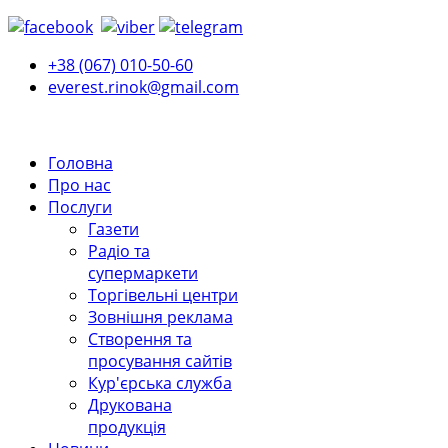
+38 (067) 010-50-60
everest.rinok@gmail.com
Головна
Про нас
Послуги
Газети
Радіо та
супермаркети
Торгівельні центри
Зовнішня реклама
Створення та
просування сайтів
Кур'єрська служба
Друкована
продукція