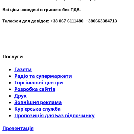
Всі ціни наведені в гривнях без ПДВ.
Телефон для довідок: +38 067 6111480, +380663384713
Послуги
Газети
Радіо та супермаркети
Торгівельні центри
Розробка сайтів
Друк
Зовнішня реклама
Кур'єрська служба
Пропозиція для Баз відпочинку
Презентація