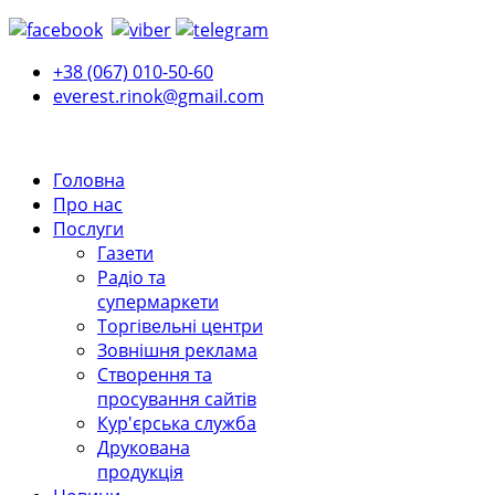
+38 (067) 010-50-60
everest.rinok@gmail.com
Головна
Про нас
Послуги
Газети
Радіо та
супермаркети
Торгівельні центри
Зовнішня реклама
Створення та
просування сайтів
Кур'єрська служба
Друкована
продукція